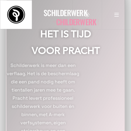
SCHILDERWERK
B
I
N
N
E
N
S
C
H
HET IS TIJD
VOOR PRACHT
Schilderwerk is meer dan een
verflaag. Het is de beschermlaag
die een pand nodig heeft om
tientallen jaren mee te gaan.
Pracht levert professioneel
schilderwerk voor buiten én
binnen, met A-merk
verfsystemen, eigen
steigerbouw en een