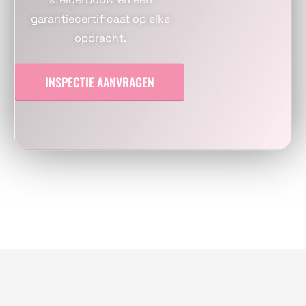
garantiecertificaat op elke
opdracht.
INSPECTIE AANVRAGEN