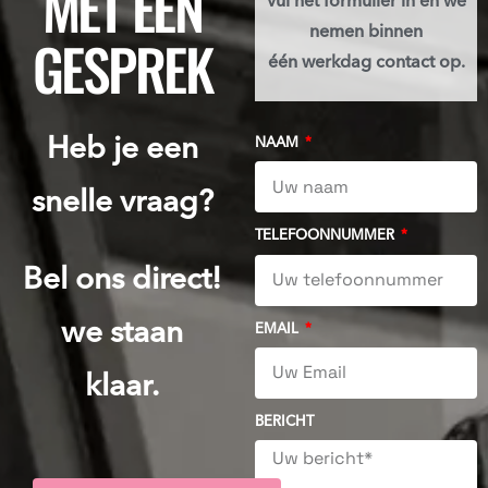
MET EEN
Vul het formulier in en we
nemen binnen
GESPREK
één werkdag contact op.
Heb je een
NAAM
snelle vraag?
TELEFOONNUMMER
Bel ons direct!
we staan
EMAIL
klaar.
BERICHT