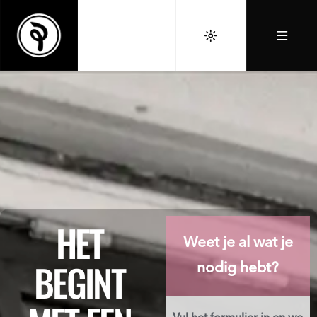
HET
Weet je al wat je
BEGINT
nodig hebt?